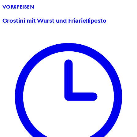
VORSPEISEN
Crostini mit Wurst und Friariellipesto