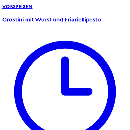
VORSPEISEN
Crostini mit Wurst und Friariellipesto